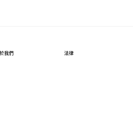
於我們
法律
司資料
使用條款
作機會
安全與隱私
牌保護
球商業誠信計畫
APESTRY