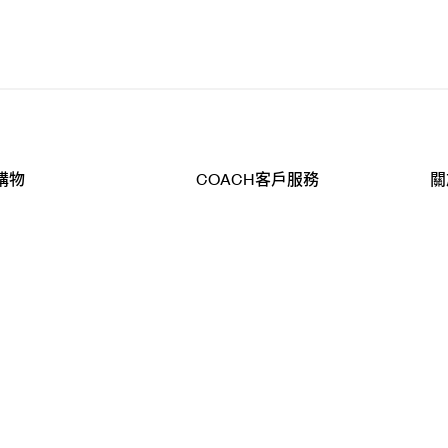
購物
COACH客戶服務
關
查詢
聯絡我們
公
導航
800-902-308
工
品
全
T