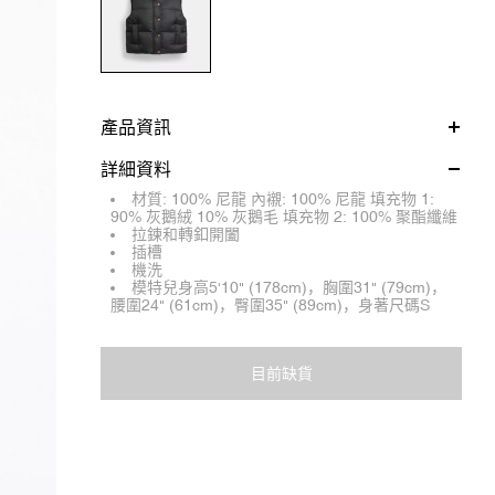
產品資訊
詳細資料
材質: 100% 尼龍 內襯: 100% 尼龍 填充物 1:
90% 灰鵝絨 10% 灰鵝毛 填充物 2: 100% 聚酯纖維
拉鍊和轉釦開闔
插槽
機洗
模特兒身高5'10" (178cm)，胸圍31" (79cm)，
腰圍24" (61cm)，臀圍35" (89cm)，身著尺碼S
目前缺貨