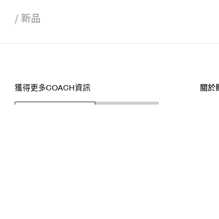
/
新品
獲得更多COACH資訊
關於
訂閱
店舖
網站
關注我們