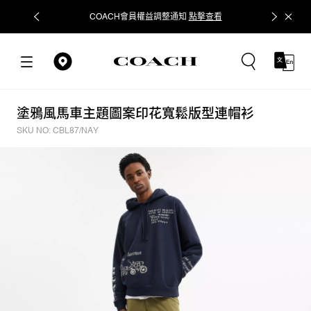
COACH會員權益調整通知
點擊查看
立即追蹤
塗鴉風馬車主題圖案印花寬鬆版型連帽衫
SKU NO: CBL87/NAY