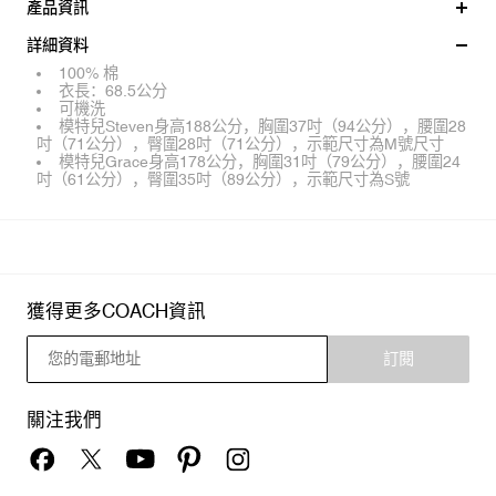
產品資訊
詳細資料
100% 棉
衣長：68.5公分
可機洗
模特兒Steven身高188公分，胸圍37吋（94公分），腰圍28
吋（71公分），臀圍28吋（71公分），示範尺寸為M號尺寸
模特兒Grace身高178公分，胸圍31吋（79公分），腰圍24
吋（61公分），臀圍35吋（89公分），示範尺寸為S號
獲得更多COACH資訊
訂閱
關注我們