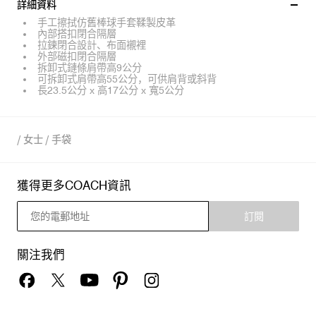
詳細資料
手工擦拭仿舊棒球手套鞣製皮革
內部搭扣閉合隔層
拉鍊閉合設計、布面襯裡
外部磁扣閉合隔層
拆卸式鏈條肩帶高9公分
可拆卸式肩帶高55公分，可供肩背或斜背
長23.5公分 x 高17公分 x 寬5公分
/
女士
/
手袋
獲得更多COACH資訊
訂閱
關注我們