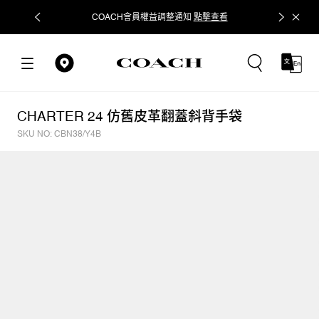
COACH會員權益調整通知
點擊查看
立即追蹤
CHARTER 24 仿舊皮革翻蓋斜背手袋
SKU NO: CBN38/Y4B