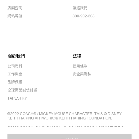
店舖查詢
聯絡我們
網站導航
800-902-308
關於我們
法律
公司資料
使用條款
工作機會
安全與隱私
品牌保護
全球商業誠信計畫
TAPESTRY
©2022 COACH® / MICKEY MOUSE CHARACTER: TM & © DISNEY.
KEITH HARING ARTWORK: © KEITH HARING FOUNDATION.
©2022 COACH IP HOLDINGS LLC. COACH, COACH SIGNATURE C
DESIGN, COACH & TAG DESIGN, COACH HORSE & CARRIAGE
DESIGN ARE REGISTERED TRADEMARKS OF COACH IP HOLDINGS