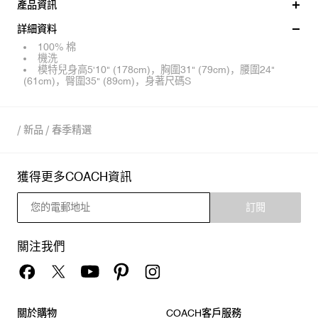
產品資訊
詳細資料
100% 棉
機洗
模特兒身高5'10" (178cm)，胸圍31" (79cm)，腰圍24"
(61cm)，臀圍35" (89cm)，身著尺碼S
/
新品
/
春季精選
獲得更多COACH資訊
訂閱
關注我們
關於購物
COACH客戶服務