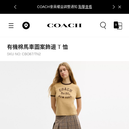
COACH會員權益調整通知
點擊查看
立即追蹤
有機棉馬車圖案飾邊 T 恤
SKU NO: CBO87/TN2