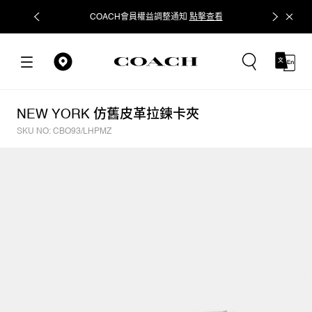
COACH會員權益調整通知
點擊查看
立即追蹤
NEW YORK 仿舊皮革拉鍊卡夾
SKU NO: CBO93/LHPMZ