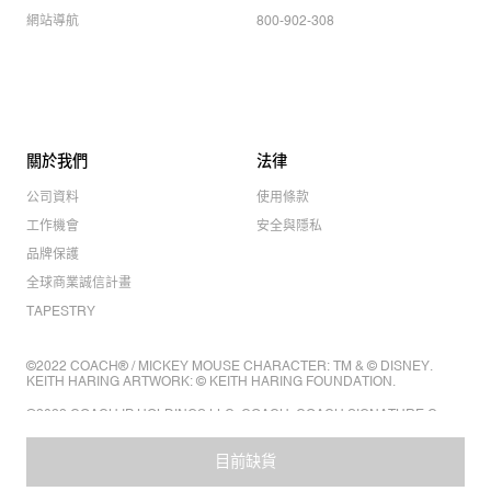
網站導航
800-902-308
關於我們
法律
公司資料
使用條款
工作機會
安全與隱私
品牌保護
全球商業誠信計畫
TAPESTRY
©2022 COACH® / MICKEY MOUSE CHARACTER: TM & © DISNEY.
KEITH HARING ARTWORK: © KEITH HARING FOUNDATION.
©2022 COACH IP HOLDINGS LLC. COACH, COACH SIGNATURE C
DESIGN, COACH & TAG DESIGN, COACH HORSE & CARRIAGE
DESIGN ARE REGISTERED TRADEMARKS OF COACH IP HOLDINGS
LLC.
目前缺貨