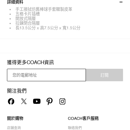
詳細資料
手工擦拭仿舊棒球手套鞣製皮革
五格卡片插槽
開放式隔層
拉鍊閉合隔層
長13.5公分 x 高7.5公分 x 寬1.5公分
獲得更多COACH資訊
訂閱
關注我們
關於購物
COACH客戶服務
店舖查詢
聯絡我們