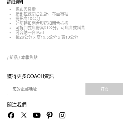
詳細資料
帆布與羅緞
頂部拉鍊閉合設計、布面襯裡
提把高10公分
外部轉扣閉合與搭扣閉合插槽
可拆卸式肩帶高61公分，可肩背或斜背
可容納一台iPad
長26公分 x 高19.5公分 x 寬13公分
/
新品
/
本季焦點
獲得更多COACH資訊
訂閱
關注我們