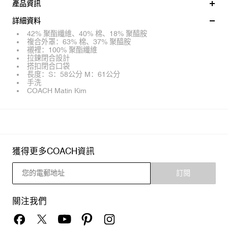
產品資訊
詳細資料
42% 聚酯纖維、40% 棉、18% 聚醯胺
複合外罩：63% 棉、37% 聚醯胺
襯裡：100% 聚酯纖維
拉鍊閉合設計
搭扣閉合口袋
長度：S：58公分 M：61公分
手洗
COACH Matin Kim
獲得更多COACH資訊
訂閱
關注我們