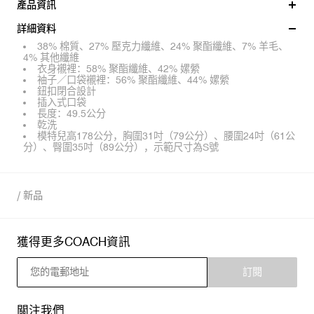
產品資訊
詳細資料
38% 棉質、27% 壓克力纖維、24% 聚酯纖維、7% 羊毛、
4% 其他纖維
衣身襯裡：58% 聚酯纖維、42% 嫘縈
袖子／口袋襯裡：56% 聚酯纖維、44% 嫘縈
鈕扣閉合設計
插入式口袋
長度：49.5公分
乾洗
模特兒高178公分，胸圍31吋（79公分）、腰圍24吋（61公
分）、臀圍35吋（89公分），示範尺寸為S號
/
新品
獲得更多COACH資訊
訂閱
關注我們