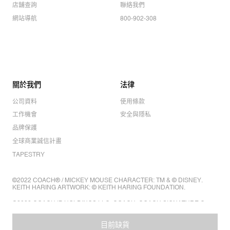
店舖查詢
聯絡我們
網站導航
800-902-308
關於我們
法律
公司資料
使用條款
工作機會
安全與隱私
品牌保護
全球商業誠信計畫
TAPESTRY
©2022 COACH® / MICKEY MOUSE CHARACTER: TM & © DISNEY.
KEITH HARING ARTWORK: © KEITH HARING FOUNDATION.
©2022 COACH IP HOLDINGS LLC. COACH, COACH SIGNATURE C
DESIGN, COACH & TAG DESIGN, COACH HORSE & CARRIAGE
DESIGN ARE REGISTERED TRADEMARKS OF COACH IP HOLDINGS
目前缺貨
LLC.