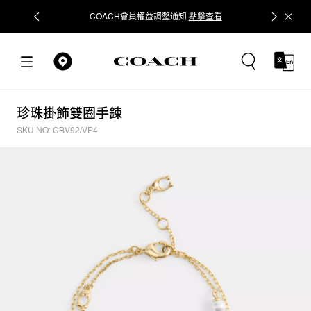
COACH會員權益調整通知
點擊查看
立即追蹤
珍珠掛飾雙圈手鍊
SKU NO: CBV92/VP4