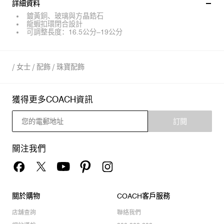
詳細資料
鍍黃銅、玻璃與方晶鋯石
龍蝦扣環閉合設計
可調整長度：16.5公分–19公分
/
女士
/
配飾
/
珠寶配飾
獲得更多COACH資訊
訂閱
關注我們
關於購物
COACH客戶服務
店舖查詢
聯絡我們