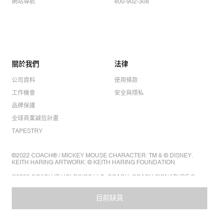
網站導航
800-902-308
關於我們
法律
公司資料
使用條款
工作機會
安全與隱私
品牌保護
全球商業誠信計畫
TAPESTRY
©2022 COACH® / MICKEY MOUSE CHARACTER: TM & © DISNEY.
KEITH HARING ARTWORK: © KEITH HARING FOUNDATION.
©2022 COACH IP HOLDINGS LLC. COACH, COACH SIGNATURE C
DESIGN, COACH & TAG DESIGN, COACH HORSE & CARRIAGE
DESIGN ARE REGISTERED TRADEMARKS OF COACH IP HOLDINGS
LLC.
目前缺貨