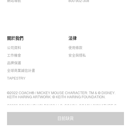
網站導航
800-902-308
關於我們
法律
公司資料
使用條款
工作機會
安全與隱私
品牌保護
全球商業誠信計畫
TAPESTRY
©2022 COACH® / MICKEY MOUSE CHARACTER: TM & © DISNEY.
KEITH HARING ARTWORK: © KEITH HARING FOUNDATION.
©2022 COACH IP HOLDINGS LLC. COACH, COACH SIGNATURE C
DESIGN, COACH & TAG DESIGN, COACH HORSE & CARRIAGE
DESIGN ARE REGISTERED TRADEMARKS OF COACH IP HOLDINGS
LLC.
目前缺貨