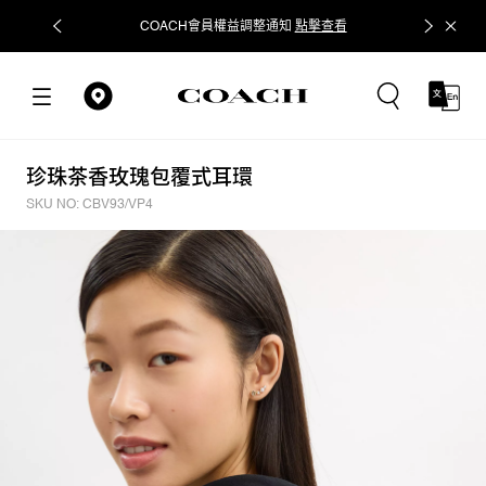
COACH會員權益調整通知
點擊查看
立即追蹤
珍珠茶香玫瑰包覆式耳環
SKU NO: CBV93/VP4