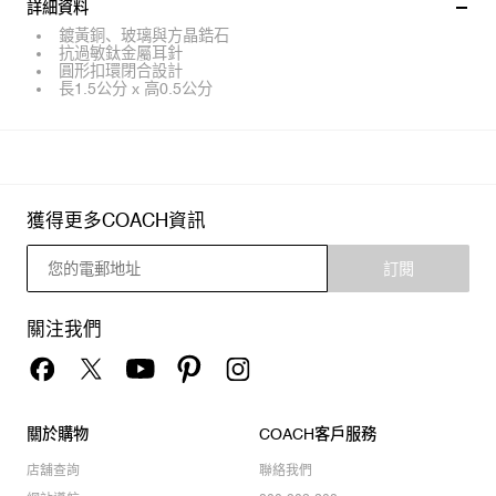
詳細資料
鍍黃銅、玻璃與方晶鋯石
抗過敏鈦金屬耳針
圓形扣環閉合設計
長1.5公分 x 高0.5公分
獲得更多COACH資訊
訂閱
關注我們
關於購物
COACH客戶服務
店舖查詢
聯絡我們