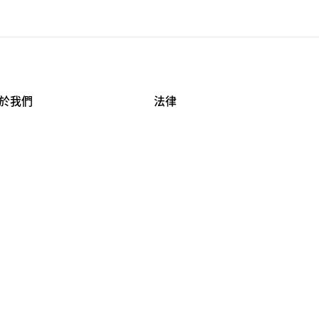
於我們
法律
司資料
使用條款
作機會
安全與隱私
牌保護
球商業誠信計畫
APESTRY