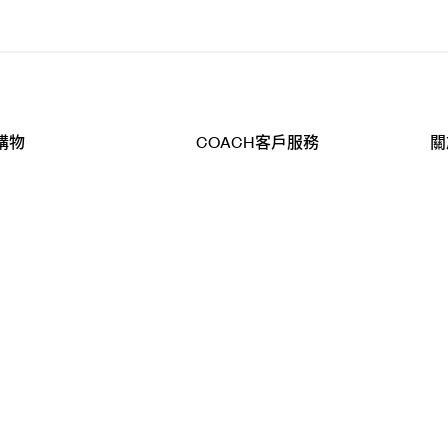
購物
COACH客戶服務
關
查詢
聯絡我們
公
導航
800-902-308
工
品
全
T