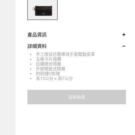
產品資訊
詳細資料
手工擦拭仿舊棒球手套鞣製皮革
五格卡片插槽
拉鍊閉合隔層
外部開放式隔層
附鉸鏈D型環
長13公分 x 高7公分
目前缺貨