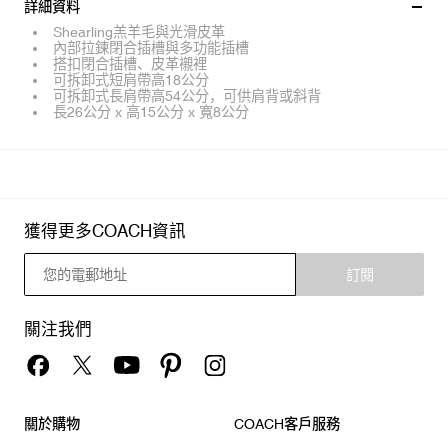
詳細資料
Shearling羔羊毛與光滑皮革
內部拉鍊閉合插槽與多功能插槽
搭扣閉合插槽、皮革襯裡
可拆卸式短肩帶高18公分
可拆卸式長肩帶高54公分，可供肩背或斜背
長26公分 x 高15公分 x 寬8公分
獲得更多COACH資訊
訂閱
關注我們
關於購物
COACH客戶服務