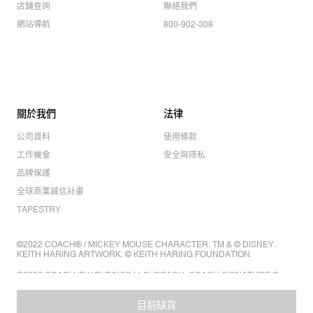
店舖查詢
聯絡我們
網站導航
800-902-308
關於我們
法律
公司資料
使用條款
工作機會
安全與隱私
品牌保護
全球商業誠信計畫
TAPESTRY
©2022 COACH® / MICKEY MOUSE CHARACTER: TM & © DISNEY.
KEITH HARING ARTWORK: © KEITH HARING FOUNDATION.
©2022 COACH IP HOLDINGS LLC. COACH, COACH SIGNATURE C
DESIGN, COACH & TAG DESIGN, COACH HORSE & CARRIAGE
DESIGN ARE REGISTERED TRADEMARKS OF COACH IP HOLDINGS
LLC.
目前缺貨