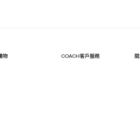
購物
COACH客戶服務
關
查詢
聯絡我們
公
導航
800-902-308
工
品
全
T