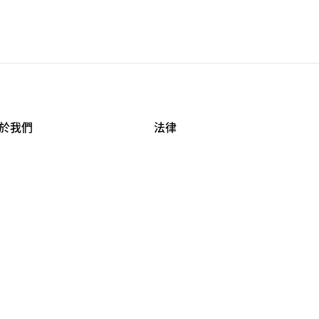
於我們
法律
司資料
使用條款
作機會
安全與隱私
牌保護
球商業誠信計畫
APESTRY