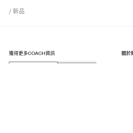
/
新品
獲得更多COACH資訊
關於
訂閱
店舖
網站
關注我們