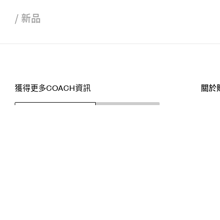
/
新品
獲得更多COACH資訊
關於
訂閱
店舖
網站
關注我們