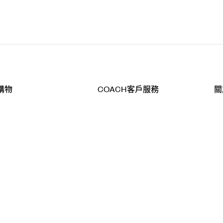
購物
COACH客戶服務
關
查詢
聯絡我們
公
導航
800-902-308
工
品
全
T