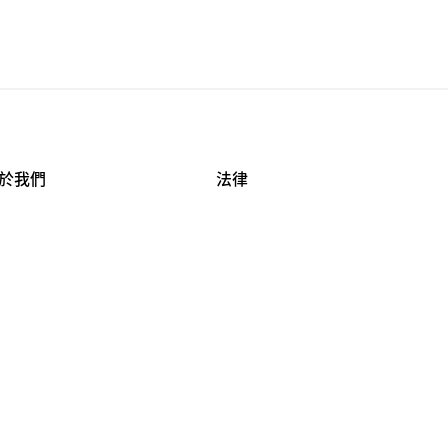
於我們
法律
司資料
使用條款
作機會
安全與隱私
牌保護
球商業誠信計畫
APESTRY