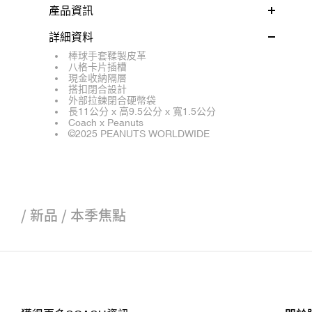
產品資訊
詳細資料
棒球手套鞣製皮革
八格卡片插槽
現金收納隔層
搭扣閉合設計
外部拉鍊閉合硬幣袋
長11公分 x 高9.5公分 x 寬1.5公分
Coach x Peanuts
©2025 PEANUTS WORLDWIDE
/
新品
/
本季焦點