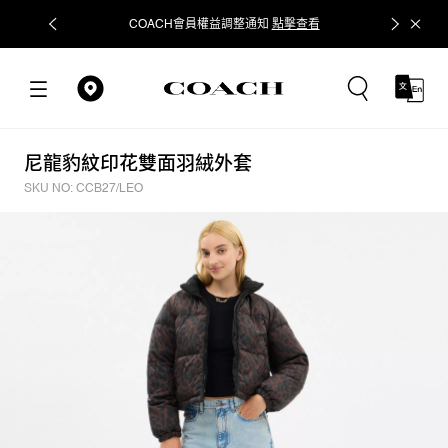
COACH會員權益調整通知
點擊查看
立即追蹤
尼龍豹紋印花雙面羽絨外套
SKU NO: CCB27/LEO