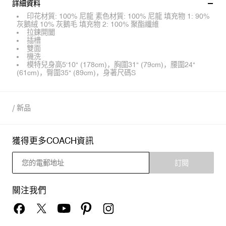
詳細資料
印花材質: 100% 尼龍 素色材質: 100% 尼龍 填充物 1: 90%
灰鵝絨 10% 灰鵝毛 填充物 2: 100% 聚酯纖維
拉鍊開闔
插槽
雙面
機洗
模特兒身高5'10" (178cm)，胸圍31" (79cm)，腰圍24"
(61cm)，臀圍35" (89cm)，身著尺碼S
/
新品
獲得更多COACH資訊
訂閱
關注我們