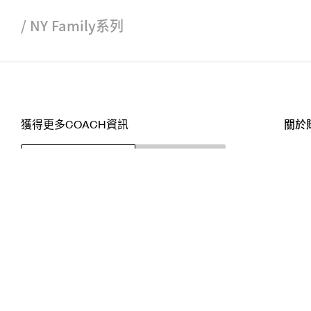
/
NY Family系列
獲得更多COACH資訊
關於
訂閱
店舖
網站
關注我們