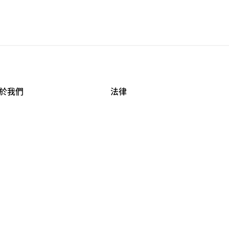
於我們
法律
司資料
使用條款
作機會
安全與隱私
牌保護
球商業誠信計畫
APESTRY