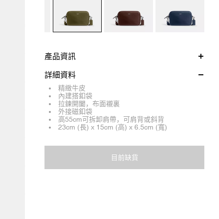
產品資訊
詳細資料
精緻牛皮
內建搭釦袋
拉鍊開闔，布面襯裏
外接磁釦袋
高55cm可拆卸肩帶，可肩背或斜背
23cm (長) x 15cm (高) x 6.5cm (寬)
目前缺貨