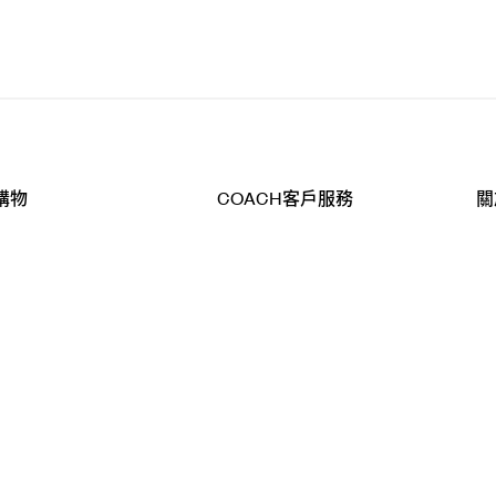
購物
COACH客戶服務
關
查詢
聯絡我們
公
導航
800-902-308
工
品
全
T