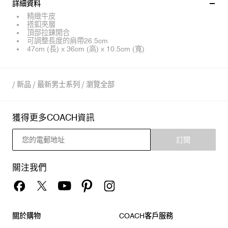
詳細資料
精緻牛皮
搭釦夾層
頂部拉鍊開合
可調整長度的肩帶26.5cm
47cm (長) x 36cm (高) x 10.5cm (寬)
/
新品
/
最新男士系列
/
瀏覽全部
獲得更多COACH資訊
訂閱
關注我們
關於購物
COACH客戶服務