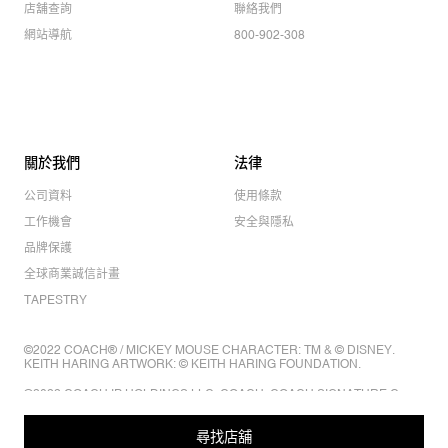
店舖查詢
聯絡我們
網站導航
800-902-308
關於我們
法律
公司資料
使用條款
工作機會
安全與隱私
品牌保護
全球商業誠信計畫
TAPESTRY
©2022 COACH® / MICKEY MOUSE CHARACTER: TM & © DISNEY.
KEITH HARING ARTWORK: © KEITH HARING FOUNDATION.
©2022 COACH IP HOLDINGS LLC. COACH, COACH SIGNATURE C
DESIGN, COACH & TAG DESIGN, COACH HORSE & CARRIAGE
DESIGN ARE REGISTERED TRADEMARKS OF COACH IP HOLDINGS
LLC.
尋找店舖