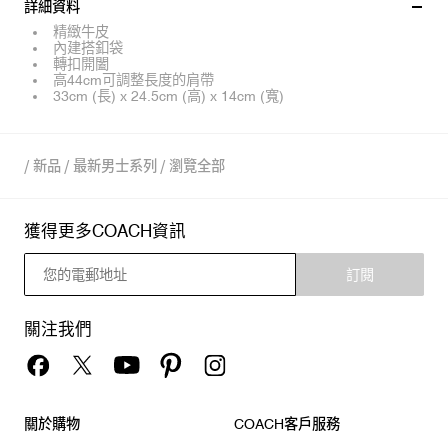
詳細資料
精緻牛皮
內建搭釦袋
轉扣開闔
高44cm可調整長度的肩帶
33cm (長) x 24.5cm (高) x 14cm (寬)
/
新品
/
最新男士系列
/
瀏覽全部
獲得更多COACH資訊
訂閱
關注我們
關於購物
COACH客戶服務