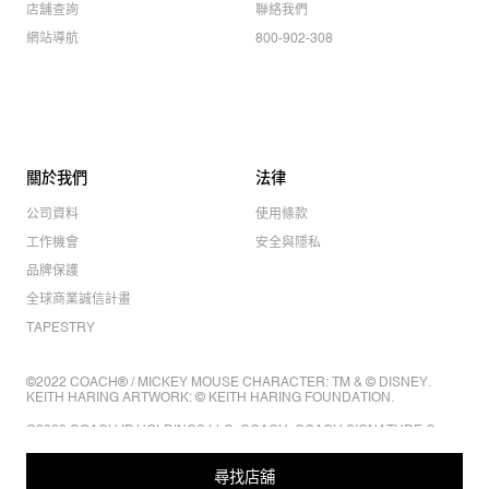
店舖查詢
聯絡我們
網站導航
800-902-308
關於我們
法律
公司資料
使用條款
工作機會
安全與隱私
品牌保護
全球商業誠信計畫
TAPESTRY
©2022 COACH® / MICKEY MOUSE CHARACTER: TM & © DISNEY.
KEITH HARING ARTWORK: © KEITH HARING FOUNDATION.
©2022 COACH IP HOLDINGS LLC. COACH, COACH SIGNATURE C
DESIGN, COACH & TAG DESIGN, COACH HORSE & CARRIAGE
DESIGN ARE REGISTERED TRADEMARKS OF COACH IP HOLDINGS
LLC.
尋找店舖