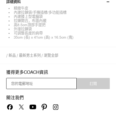
詳細資料
精緻牛皮
內建拉鍊袋/手機插槽/多功能插槽
內建膝上型電腦袋
拉鍊開合，布面內襯
高8.5cm頂部手提把
外接拉鍊袋
可調整長度的肩帶
35cm (長) x 41cm (高) x 16.5cm (寬)
/
新品
/
最新男士系列
/
瀏覽全部
獲得更多COACH資訊
訂閱
關注我們