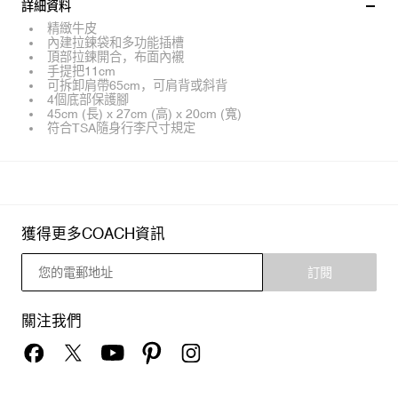
詳細資料
精緻牛皮
內建拉鍊袋和多功能插槽
頂部拉鍊開合，布面內襯
手提把11cm
可拆卸肩帶65cm，可肩背或斜背
4個底部保護腳
45cm (長) x 27cm (高) x 20cm (寬)
符合TSA隨身行李尺寸規定
獲得更多COACH資訊
訂閱
關注我們