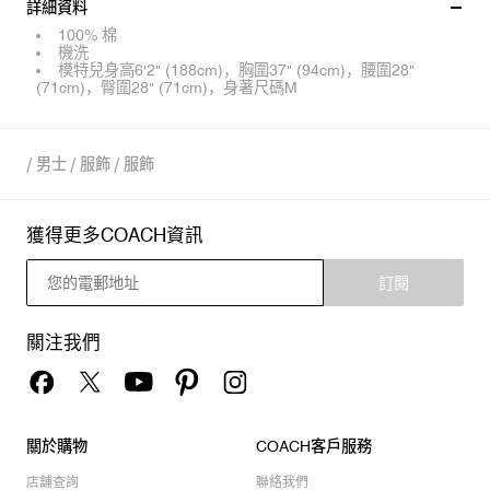
詳細資料
100% 棉
機洗
模特兒身高6'2" (188cm)，胸圍37" (94cm)，腰圍28"
(71cm)，臀圍28" (71cm)，身著尺碼M
/
男士
/
服飾
/
服飾
獲得更多COACH資訊
訂閱
關注我們
關於購物
COACH客戶服務
店舖查詢
聯絡我們