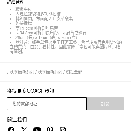
詳細資料
精緻牛皮
內建拉鍊袋和多功能插槽
轉釦開闔，布面配人造皮革襯裏
外接插槽
高19.5cm可拆卸短肩帶
高54.5cm可拆卸長肩帶，可肩背或斜背
26cm (長) x 14cm (高) x 7cm (寬)
請注意：該手拿包採用了打磨工藝，會呈現富有色調變化的
立體質感，由於這種特性，因此實際手拿包可能與圖片所示略
有區別。
/
秋季最新系列
/
秋季最新系列
/
瀏覽全部
獲得更多COACH資訊
訂閱
關注我們