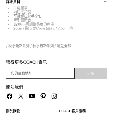
詳細資料
牛皮層革
內建搭釦袋
可拆卸拉鍊手拿包
牽引釦開合
高36cm可調整長度的肩帶
28cm (長) x 29.5cm (高) x 17.5cm (寬)
/
秋季最新系列
/
秋季最新系列
/
瀏覽全部
獲得更多COACH資訊
訂閱
關注我們
關於購物
COACH客戶服務