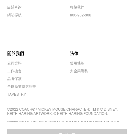
店舖查詢
聯絡我們
網站導航
800-902-308
關於我們
法律
公司資料
使用條款
工作機會
安全與隱私
品牌保護
全球商業誠信計畫
TAPESTRY
©2022 COACH® / MICKEY MOUSE CHARACTER: TM & © DISNEY.
KEITH HARING ARTWORK: © KEITH HARING FOUNDATION.
©2022 COACH IP HOLDINGS LLC. COACH, COACH SIGNATURE C
DESIGN, COACH & TAG DESIGN, COACH HORSE & CARRIAGE
DESIGN ARE REGISTERED TRADEMARKS OF COACH IP HOLDINGS