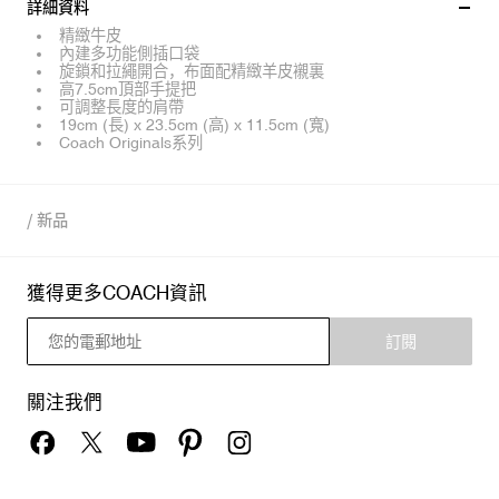
詳細資料
精緻牛皮
內建多功能側插口袋
旋鎖和拉繩開合，布面配精緻羊皮襯裏
高7.5cm頂部手提把
可調整長度的肩帶
19cm (長) x 23.5cm (高) x 11.5cm (寬)
Coach Originals系列
/
新品
獲得更多COACH資訊
訂閱
關注我們