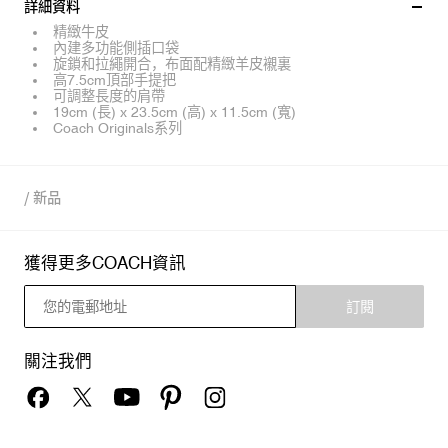
詳細資料
精緻牛皮
內建多功能側插口袋
旋鎖和拉繩開合，布面配精緻羊皮襯裏
高7.5cm頂部手提把
可調整長度的肩帶
19cm (長) x 23.5cm (高) x 11.5cm (寬)
Coach Originals系列
/
新品
獲得更多COACH資訊
訂閱
關注我們