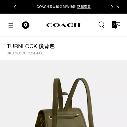
COACH會員權益調整通知
點擊查看
立即追蹤
TURNLOCK 後背包
SKU NO: CCC52/B4/OL