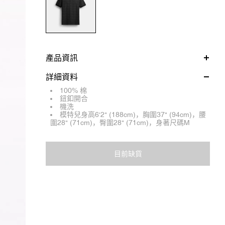
產品資訊
詳細資料
100% 棉
鈕釦開合
機洗
模特兒身高6'2" (188cm)，胸圍37" (94cm)，腰
圍28" (71cm)，臀圍28" (71cm)，身著尺碼M
目前缺貨