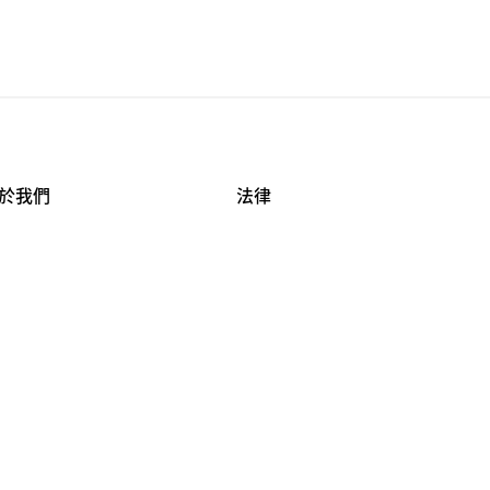
於我們
法律
司資料
使用條款
作機會
安全與隱私
牌保護
球商業誠信計畫
APESTRY