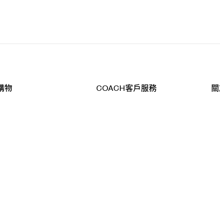
購物
COACH客戶服務
關
查詢
聯絡我們
公
導航
800-902-308
工
品
全
T