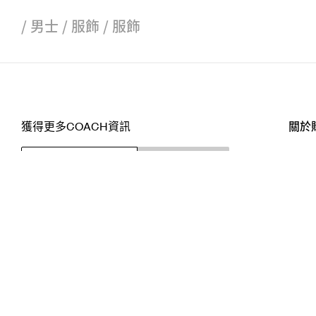
/
男士
/
服飾
/
服飾
獲得更多COACH資訊
關於
訂閱
店舖
網站
關注我們