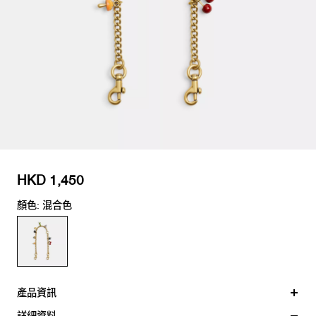
HKD 1,450
顏色: 混合色
產品資訊