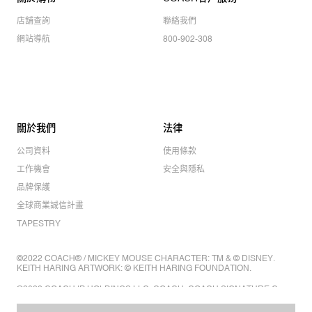
店舖查詢
聯絡我們
網站導航
800-902-308
關於我們
法律
公司資料
使用條款
工作機會
安全與隱私
品牌保護
全球商業誠信計畫
TAPESTRY
©2022 COACH® / MICKEY MOUSE CHARACTER: TM & © DISNEY.
KEITH HARING ARTWORK: © KEITH HARING FOUNDATION.
©2022 COACH IP HOLDINGS LLC. COACH, COACH SIGNATURE C
DESIGN, COACH & TAG DESIGN, COACH HORSE & CARRIAGE
DESIGN ARE REGISTERED TRADEMARKS OF COACH IP HOLDINGS