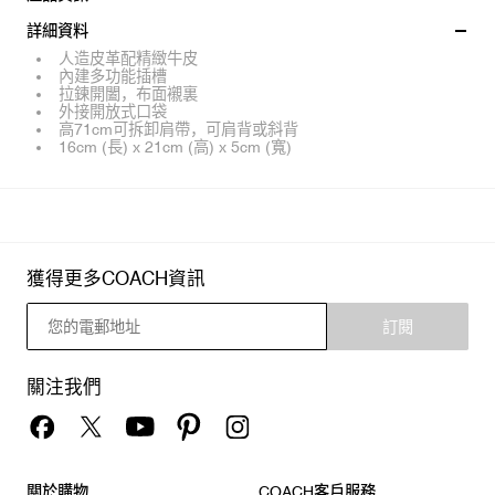
詳細資料
人造皮革配精緻牛皮
內建多功能插槽
拉鍊開闔，布面襯裏
外接開放式口袋
高71cm可拆卸肩帶，可肩背或斜背
16cm (長) x 21cm (高) x 5cm (寬)
獲得更多COACH資訊
訂閱
關注我們
關於購物
COACH客戶服務