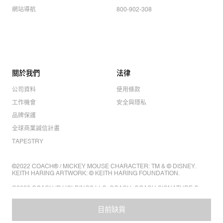
網站導航
800-902-308
關於我們
法律
公司資料
使用條款
工作機會
安全與隱私
品牌保護
全球商業誠信計畫
TAPESTRY
©2022 COACH® / MICKEY MOUSE CHARACTER: TM & © DISNEY.
KEITH HARING ARTWORK: © KEITH HARING FOUNDATION.
©2022 COACH IP HOLDINGS LLC. COACH, COACH SIGNATURE C
DESIGN, COACH & TAG DESIGN, COACH HORSE & CARRIAGE
DESIGN ARE REGISTERED TRADEMARKS OF COACH IP HOLDINGS
LLC.
目前缺貨