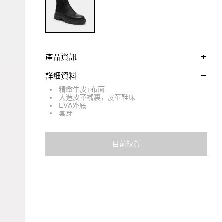
產品資訊
詳細資料
精緻牛皮+布面
人造皮革襯裏，皮革鞋床
EVA外底
套穿
目前缺貨