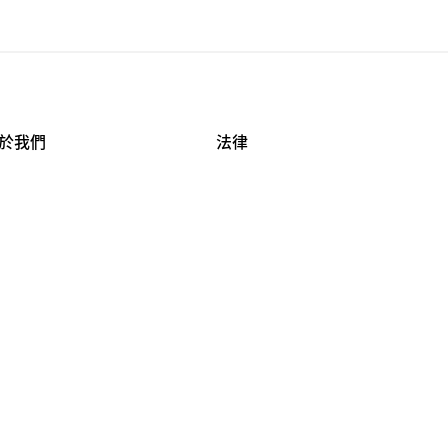
於我們
法律
司資料
使用條款
作機會
安全與隱私
牌保護
球商業誠信計畫
APESTRY