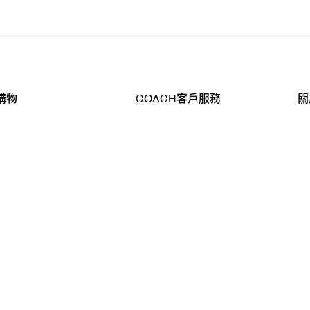
購物
COACH客戶服務
關
查詢
聯絡我們
公
導航
800-902-308
工
品
全
T