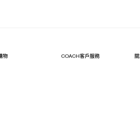
購物
COACH客戶服務
關
查詢
聯絡我們
公
導航
800-902-308
工
品
全
T