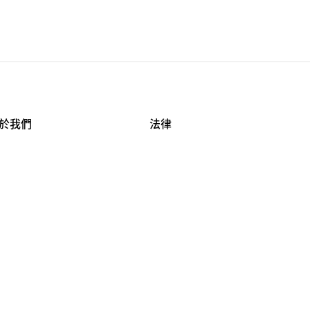
於我們
法律
司資料
使用條款
作機會
安全與隱私
牌保護
球商業誠信計畫
APESTRY