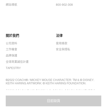
網站導航
800-902-308
關於我們
法律
公司資料
使用條款
工作機會
安全與隱私
品牌保護
全球商業誠信計畫
TAPESTRY
©2022 COACH® / MICKEY MOUSE CHARACTER: TM & © DISNEY.
KEITH HARING ARTWORK: © KEITH HARING FOUNDATION.
©2022 COACH IP HOLDINGS LLC. COACH, COACH SIGNATURE C
DESIGN, COACH & TAG DESIGN, COACH HORSE & CARRIAGE
DESIGN ARE REGISTERED TRADEMARKS OF COACH IP HOLDINGS
目前缺貨
LLC.