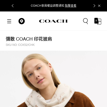
COACH會員權益調整通知
點擊查看
立即追蹤
彌散 COACH 印花披肩
SKU NO: CCK52/CHK