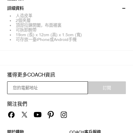
詳細資料
人造皮革
2個夾層
頂部拉鍊開闔，布面襯裏
可拆卸腕帶
19cm (長) x 12cm (高) x 1.5cm (寬)
可存放一臺iPhone或Android手機
獲得更多COACH資訊
訂閱
關注我們
關於購物
COACH客戶服務