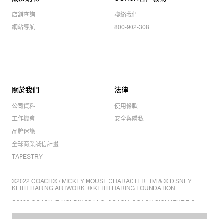
店舖查詢
聯絡我們
網站導航
800-902-308
關於我們
法律
公司資料
使用條款
工作機會
安全與隱私
品牌保護
全球商業誠信計畫
TAPESTRY
©2022 COACH® / MICKEY MOUSE CHARACTER: TM & © DISNEY.
KEITH HARING ARTWORK: © KEITH HARING FOUNDATION.
©2022 COACH IP HOLDINGS LLC. COACH, COACH SIGNATURE C
DESIGN, COACH & TAG DESIGN, COACH HORSE & CARRIAGE
DESIGN ARE REGISTERED TRADEMARKS OF COACH IP HOLDINGS