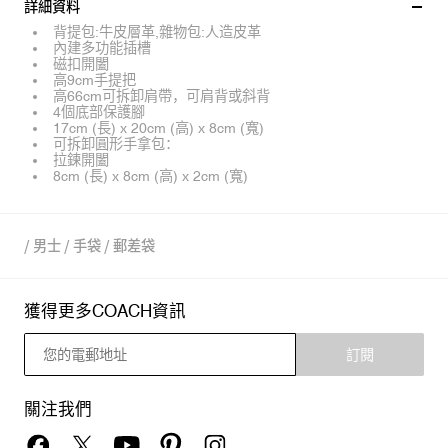
詳細資料
背提包:牛皮層革,雜物包:人造皮革
內建多功能插槽
磁扣開闔
高9cm手提把
高66cm可拆卸肩帶，可肩背或斜背
4個底部保護腳
17cm (長) x 20cm (高) x 8cm (寬)
可拆卸圓形手拿包：
拉鍊開闔
8cm (長) x 8cm (高) x 2cm (寬)
/
男士
/
手袋
/
郵差袋
獲得更多COACH資訊
訂閱
關注我們