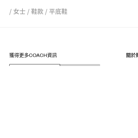
/
女士
/
鞋款
/
平底鞋
獲得更多COACH資訊
關於
訂閱
店舖
網站
關注我們