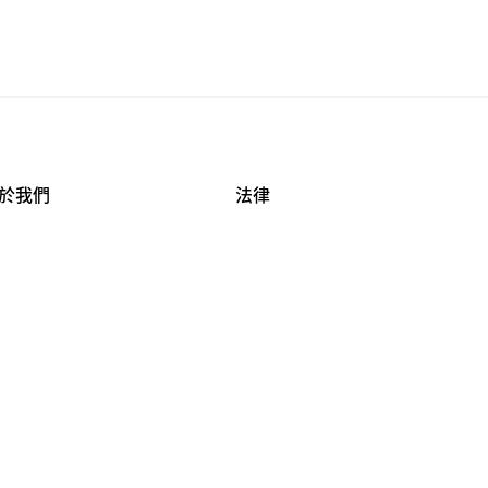
於我們
法律
司資料
使用條款
作機會
安全與隱私
牌保護
球商業誠信計畫
APESTRY