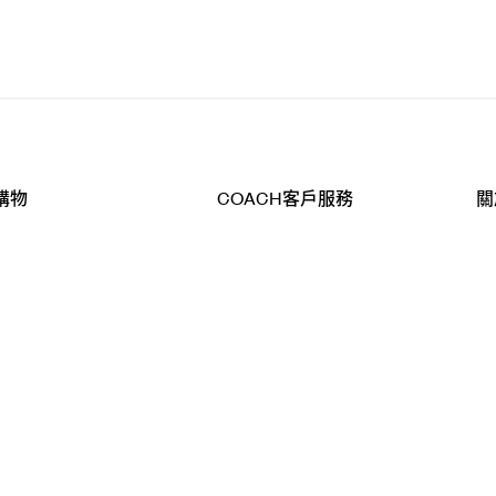
購物
COACH客戶服務
關
查詢
聯絡我們
公
導航
800-902-308
工
品
全
T