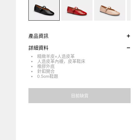
產品資訊
詳細資料
精緻羊皮+人造皮革
人造皮革內襯，皮革鞋床
橡膠外底
針釦開合
0.5cm鞋跟
目前缺貨