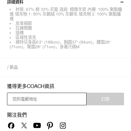
詳細資料
材質: 67% 棉 33% 尼龍 過肩: 精緻羊皮 內襯: 100% 聚酯纖
維 填充物 1: 90% 灰鵝絨 10% 灰鵝毛 填充物 2: 100% 聚酯纖
維
皮革細節
拉鍊開闔
插槽
區域性清洗
模特兒身高6'2" (188cm)，胸圍37" (94cm)，腰圍28"
(71cm)，臀圍28" (71cm)，身著尺碼M
/
新品
獲得更多COACH資訊
訂閱
關注我們