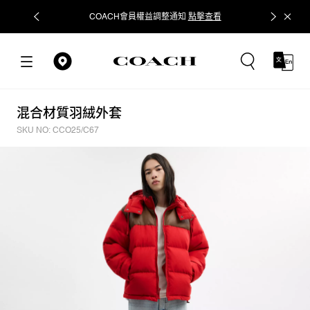
COACH會員權益調整通知
點擊查看
立即追蹤
混合材質羽絨外套
SKU NO: CCO25/C67