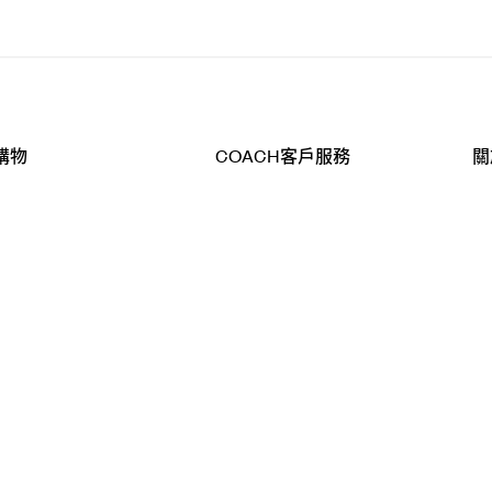
購物
COACH客戶服務
關
查詢
聯絡我們
公
導航
800-902-308
工
品
全
T