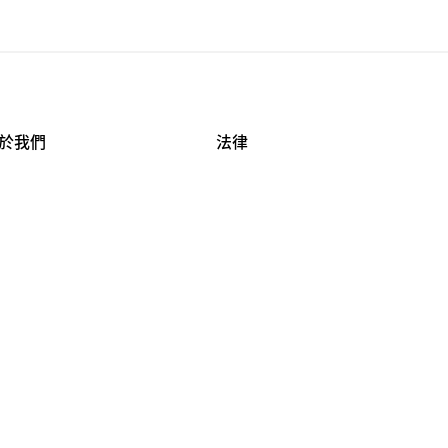
於我們
法律
司資料
使用條款
作機會
安全與隱私
牌保護
球商業誠信計畫
APESTRY