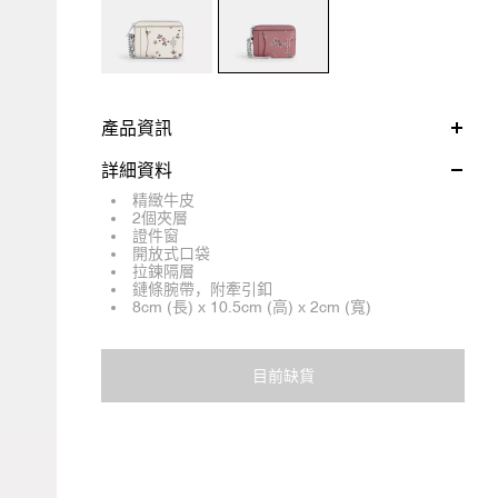
產品資訊
詳細資料
精緻牛皮
2個夾層
證件窗
開放式口袋
拉鍊隔層
鏈條腕帶，附牽引釦
8cm (長) x 10.5cm (高) x 2cm (寬)
目前缺貨