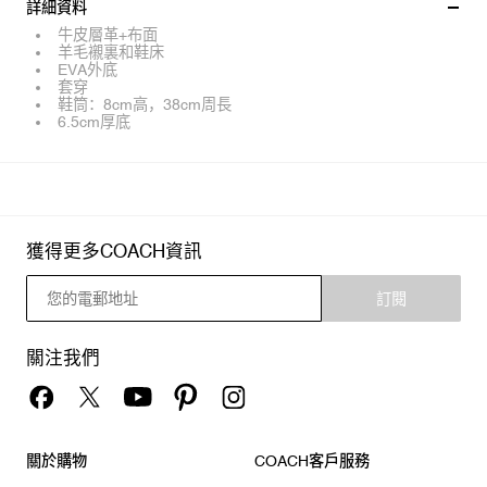
詳細資料
牛皮層革+布面
羊毛襯裏和鞋床
EVA外底
套穿
鞋筒：8cm高，38cm周長
6.5cm厚底
獲得更多COACH資訊
訂閱
關注我們
關於購物
COACH客戶服務