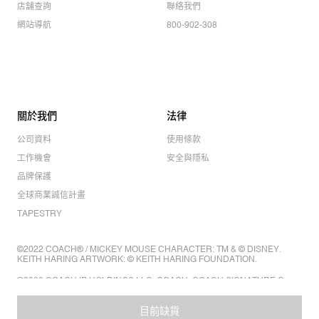
店舖查詢
聯絡我們
網站導航
800-902-308
關於我們
法律
公司資料
使用條款
工作機會
安全與隱私
品牌保護
全球商業誠信計畫
TAPESTRY
©2022 COACH® / MICKEY MOUSE CHARACTER: TM & © DISNEY.
KEITH HARING ARTWORK: © KEITH HARING FOUNDATION.
©2022 COACH IP HOLDINGS LLC. COACH, COACH SIGNATURE C
DESIGN, COACH & TAG DESIGN, COACH HORSE & CARRIAGE
DESIGN ARE REGISTERED TRADEMARKS OF COACH IP HOLDINGS
LLC.
目前缺貨