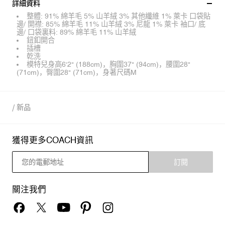
詳細資料
整體: 91% 綿羊毛 5% 山羊絨 3% 其他纖維 1% 萊卡 口袋貼
邊/ 開襟: 85% 綿羊毛 11% 山羊絨 3% 尼龍 1% 萊卡 袖口/ 底
邊/ 口袋裏料: 89% 綿羊毛 11% 山羊絨
鈕釦開合
插槽
乾洗
模特兒身高6'2" (188cm)，胸圍37" (94cm)，腰圍28"
(71cm)，臀圍28" (71cm)，身著尺碼M
/
新品
獲得更多COACH資訊
訂閱
關注我們