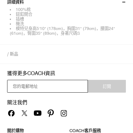
詳細資料
100%棉
鈕釦開合
插槽
機洗
模特兒身高5'10" (178cm)，胸圍31" (79cm)，腰圍24"
(61cm)，臀圍35" (89cm)，身著尺碼S
/
新品
獲得更多COACH資訊
訂閱
關注我們
關於購物
COACH客戶服務