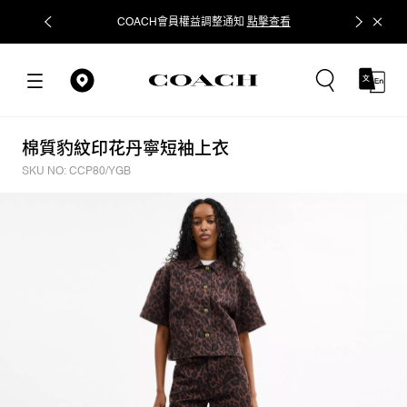
COACH會員權益調整通知
點擊查看
立即追蹤
棉質豹紋印花丹寧短袖上衣
SKU NO: CCP80/YGB