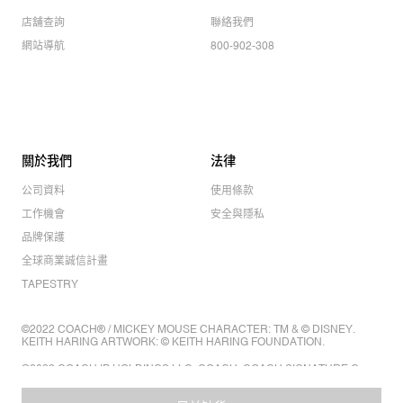
店舖查詢
聯絡我們
網站導航
800-902-308
關於我們
法律
公司資料
使用條款
工作機會
安全與隱私
品牌保護
全球商業誠信計畫
TAPESTRY
©2022 COACH® / MICKEY MOUSE CHARACTER: TM & © DISNEY.
KEITH HARING ARTWORK: © KEITH HARING FOUNDATION.
©2022 COACH IP HOLDINGS LLC. COACH, COACH SIGNATURE C
DESIGN, COACH & TAG DESIGN, COACH HORSE & CARRIAGE
DESIGN ARE REGISTERED TRADEMARKS OF COACH IP HOLDINGS