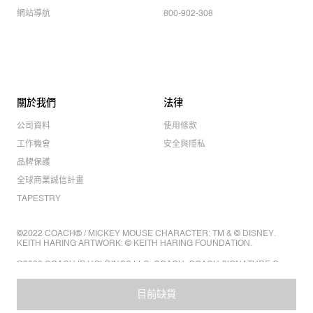
網站導航
800-902-308
關於我們
法律
公司資料
使用條款
工作機會
安全與隱私
品牌保護
全球商業誠信計畫
TAPESTRY
©2022 COACH® / MICKEY MOUSE CHARACTER: TM & © DISNEY.
KEITH HARING ARTWORK: © KEITH HARING FOUNDATION.
©2022 COACH IP HOLDINGS LLC. COACH, COACH SIGNATURE C
DESIGN, COACH & TAG DESIGN, COACH HORSE & CARRIAGE
DESIGN ARE REGISTERED TRADEMARKS OF COACH IP HOLDINGS
LLC.
目前缺貨