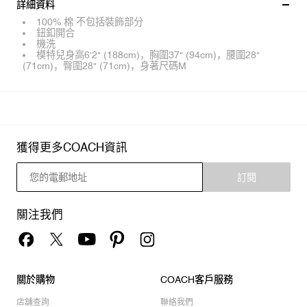
詳細資料
100% 棉 不包括裝飾部分
鈕釦開合
機洗
模特兒身高6'2" (188cm)，胸圍37" (94cm)，腰圍28"
(71cm)，臀圍28" (71cm)，身著尺碼M
獲得更多COACH資訊
訂閱
關注我們
關於購物
COACH客戶服務
店舖查詢
聯絡我們