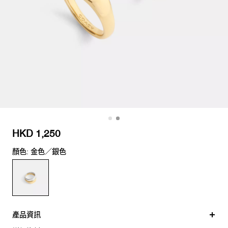
HKD 1,250
顏色: 金色／銀色
產品資訊