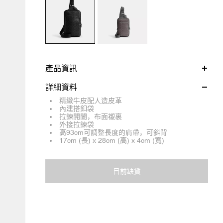
產品資訊
詳細資料
精緻牛皮配人造皮革
內建搭釦袋
拉鍊開闔，布面襯裏
外接拉鍊袋
高93cm可調整長度的肩帶，可斜背
17cm (長) x 28cm (高) x 4cm (寬)
目前缺貨