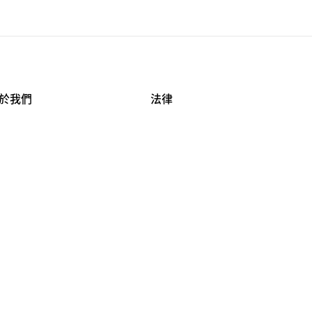
於我們
法律
司資料
使用條款
作機會
安全與隱私
牌保護
球商業誠信計畫
APESTRY