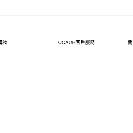
購物
COACH客戶服務
關
查詢
聯絡我們
公
導航
800-902-308
工
品
全
T