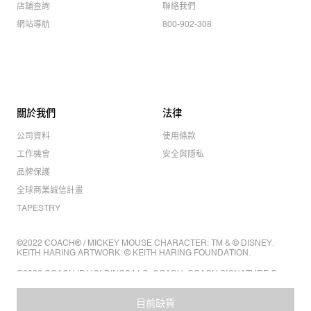
店舖查詢
聯絡我們
網站導航
800-902-308
關於我們
法律
公司資料
使用條款
工作機會
安全與隱私
品牌保護
全球商業誠信計畫
TAPESTRY
©2022 COACH® / MICKEY MOUSE CHARACTER: TM & © DISNEY.
KEITH HARING ARTWORK: © KEITH HARING FOUNDATION.
©2022 COACH IP HOLDINGS LLC. COACH, COACH SIGNATURE C
DESIGN, COACH & TAG DESIGN, COACH HORSE & CARRIAGE
DESIGN ARE REGISTERED TRADEMARKS OF COACH IP HOLDINGS
LLC.
目前缺貨