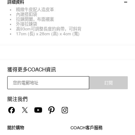
詳細資料
精緻牛皮配人造皮革
內建搭釦袋
拉鍊開闔，布面襯裏
外接拉鍊袋
高93cm可調整長度的肩帶，可斜背
17cm (長) x 28cm (高) x 4cm (寬)
獲得更多COACH資訊
訂閱
關注我們
關於購物
COACH客戶服務