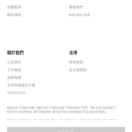
店舖查詢
聯絡我們
網站導航
800-902-308
關於我們
法律
公司資料
使用條款
工作機會
安全與隱私
品牌保護
全球商業誠信計畫
TAPESTRY
©2022 COACH® / MICKEY MOUSE CHARACTER: TM & © DISNEY.
KEITH HARING ARTWORK: © KEITH HARING FOUNDATION.
©2022 COACH IP HOLDINGS LLC. COACH, COACH SIGNATURE C
DESIGN, COACH & TAG DESIGN, COACH HORSE & CARRIAGE
DESIGN ARE REGISTERED TRADEMARKS OF COACH IP HOLDINGS