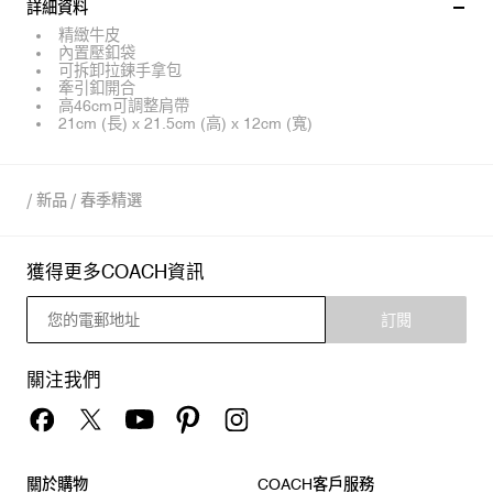
詳細資料
精緻牛皮
內置壓釦袋
可拆卸拉鍊手拿包
牽引釦開合
高46cm可調整肩帶
21cm (長) x 21.5cm (高) x 12cm (寬)
/
新品
/
春季精選
獲得更多COACH資訊
訂閱
關注我們
關於購物
COACH客戶服務