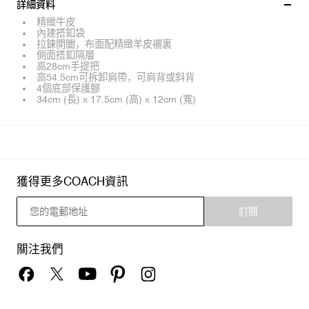
詳細資料
精緻牛皮
內建搭釦袋
拉鍊開闔，布面配精緻羊皮襯裏
側面搭釦隔層
高28cm手提把
高54.5cm可拆卸肩帶，可肩背或斜背
4個底部保護腳
34cm (長) x 17.5cm (高) x 12cm (寬)
獲得更多COACH資訊
訂閱
關注我們