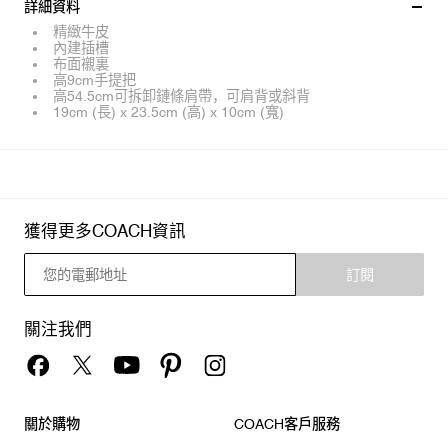
詳細資料
精緻牛皮
內建插槽
布面襯裏
高9cm手提把
高54.5cm可拆卸鏈條肩帶，可肩背或斜背
19cm (長) x 23.5cm (高) x 10cm (寬)
獲得更多COACH資訊
訂閱
關注我們
關於購物
COACH客戶服務