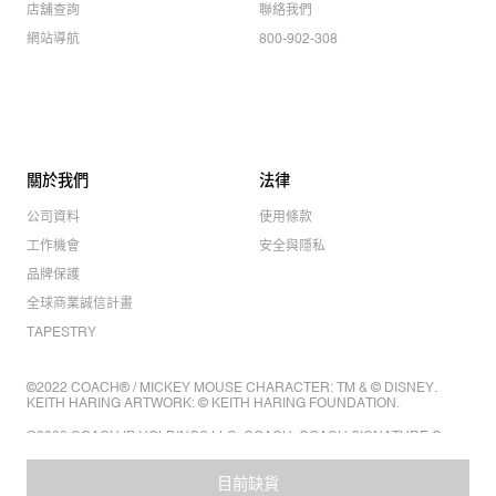
店舖查詢
聯絡我們
網站導航
800-902-308
關於我們
法律
公司資料
使用條款
工作機會
安全與隱私
品牌保護
全球商業誠信計畫
TAPESTRY
©2022 COACH® / MICKEY MOUSE CHARACTER: TM & © DISNEY.
KEITH HARING ARTWORK: © KEITH HARING FOUNDATION.
©2022 COACH IP HOLDINGS LLC. COACH, COACH SIGNATURE C
DESIGN, COACH & TAG DESIGN, COACH HORSE & CARRIAGE
DESIGN ARE REGISTERED TRADEMARKS OF COACH IP HOLDINGS
LLC.
目前缺貨