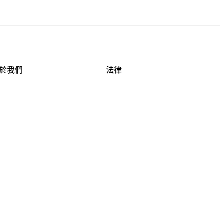
於我們
法律
司資料
使用條款
作機會
安全與隱私
牌保護
球商業誠信計畫
APESTRY