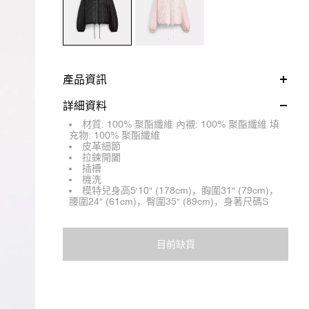
產品資訊
詳細資料
材質: 100% 聚酯纖維 內襯: 100% 聚酯纖維 填
充物: 100% 聚酯纖維
皮革細節
拉鍊開闔
插槽
機洗
模特兒身高5'10" (178cm)，胸圍31" (79cm)，
腰圍24" (61cm)，臀圍35" (89cm)，身著尺碼S
目前缺貨