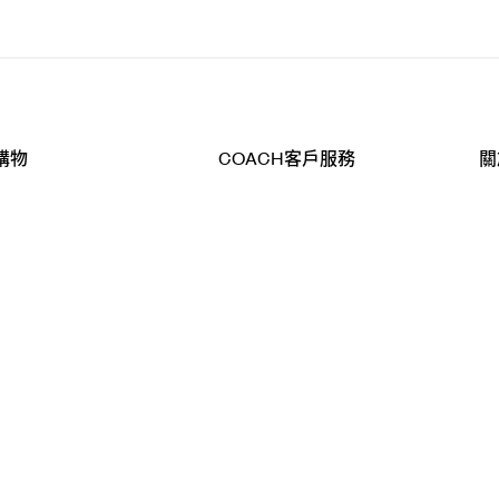
購物
COACH客戶服務
關
查詢
聯絡我們
公
導航
800-902-308
工
品
全
T